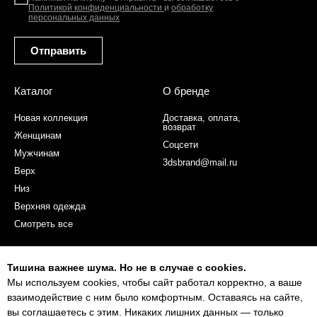
Политикой конфиденциальности
и
обработку
персональных данных
Отправить
Каталог
О бренде
Новая коллекция
Доставка, оплата,
возврат
Женщинам
Соцсети
Мужчинам
3dsbrand@mail.ru
Верх
Низ
Верхняя одежда
Смотреть все
Политика конфиденциальности
Тишина важнее шума. Но не в случае с cookies.
Мы используем cookies, чтобы сайт работал корректно, а ваше
Оферта
взаимодействие с ним было комфортным. Оставаясь на сайте,
вы соглашаетесь с этим. Никаких лишних данных — только
Согласие на обработку персональных данных