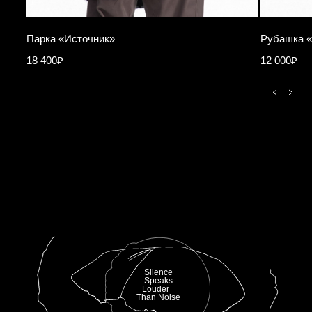
Парка «Источник»
Рубашка «
18 400₽
12 000₽
Silence
Speaks
Louder
Than Noise