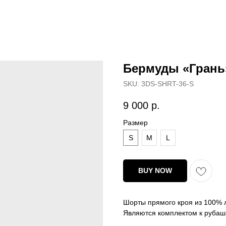
Бермуды «Грань
SKU:
3DS-SHRT-36-S
9 000
р.
Размер
S
M
L
BUY NOW
Шорты прямого кроя из 100% л
Являются комплектом к рубашк