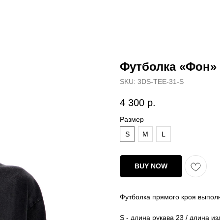
Футболка «Фон»
SKU:
3DS-TEE-31-S
4 300
р.
Размер
S
M
L
BUY NOW
Футболка прямого кроя выполн
S - длина рукава 23 / длина из